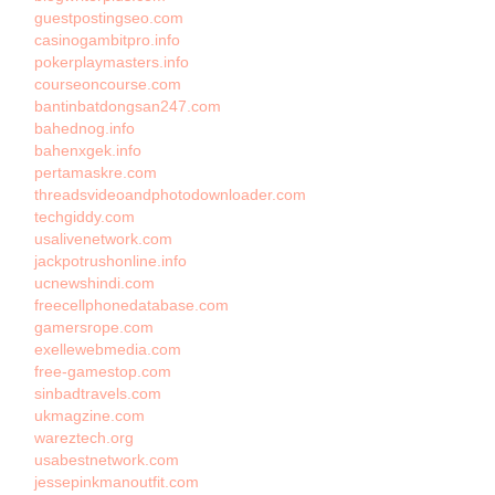
guestpostingseo.com
casinogambitpro.info
pokerplaymasters.info
courseoncourse.com
bantinbatdongsan247.com
bahednog.info
bahenxgek.info
pertamaskre.com
threadsvideoandphotodownloader.com
techgiddy.com
usalivenetwork.com
jackpotrushonline.info
ucnewshindi.com
freecellphonedatabase.com
gamersrope.com
exellewebmedia.com
free-gamestop.com
sinbadtravels.com
ukmagzine.com
wareztech.org
usabestnetwork.com
jessepinkmanoutfit.com