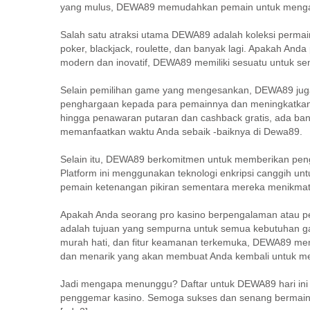
yang mulus, DEWA89 memudahkan pemain untuk mengaks
Salah satu atraksi utama DEWA89 adalah koleksi permain
poker, blackjack, roulette, dan banyak lagi. Apakah Anda
modern dan inovatif, DEWA89 memiliki sesuatu untuk s
Selain pemilihan game yang mengesankan, DEWA89 jug
penghargaan kepada para pemainnya dan meningkatkan
hingga penawaran putaran dan cashback gratis, ada b
memanfaatkan waktu Anda sebaik -baiknya di Dewa89.
Selain itu, DEWA89 berkomitmen untuk memberikan pen
Platform ini menggunakan teknologi enkripsi canggih u
pemain ketenangan pikiran sementara mereka menikmati
Apakah Anda seorang pro kasino berpengalaman atau 
adalah tujuan yang sempurna untuk semua kebutuhan g
murah hati, dan fitur keamanan terkemuka, DEWA89 m
dan menarik yang akan membuat Anda kembali untuk me
Jadi mengapa menunggu? Daftar untuk DEWA89 hari ini d
penggemar kasino. Semoga sukses dan senang bermai