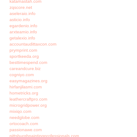
katamastah.com
zqscore.net
aseleraio.info
asticio.info
egardenio.info
arxteamio.info
getalexio.info
accountaudittaxcon.com
prymprint.com
sportkeeda.org
besttimespend.com
careandcure.biz
cogniyo.com
easymagazines.org
hirfanjilasmi.com
hometricks.org
leathercraftpro.com
microgridpower.org
mixiqo.com
needglobe.com
ortocoach.com
passionawe.com
pittsburghpaintingprofessionals.com