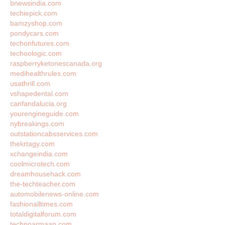
bnewsindia.com
techiepick.com
bamzyshop.com
pondycars.com
techonfutures.com
techoologic.com
raspberryketonescanada.org
medihealthrules.com
usathrill.com
vshapedental.com
canfandalucia.org
yourengineguide.com
nybreakings.com
outstationcabsservices.com
thekrtagy.com
xchangeindia.com
coolmicrotech.com
dreamhousehack.com
the-techteacher.com
automobilenews-online.com
fashionalltimes.com
totaldigitalforum.com
technoarmaan.com