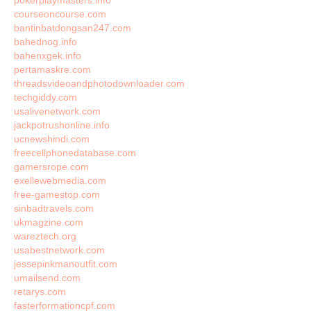
pokerplaymasters.info
courseoncourse.com
bantinbatdongsan247.com
bahednog.info
bahenxgek.info
pertamaskre.com
threadsvideoandphotodownloader.com
techgiddy.com
usalivenetwork.com
jackpotrushonline.info
ucnewshindi.com
freecellphonedatabase.com
gamersrope.com
exellewebmedia.com
free-gamestop.com
sinbadtravels.com
ukmagzine.com
wareztech.org
usabestnetwork.com
jessepinkmanoutfit.com
umailsend.com
retarys.com
fasterformationcpf.com