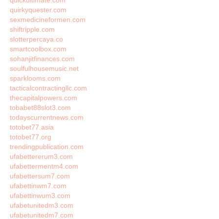
quickultimate.com
quirkyquester.com
sexmedicineformen.com
shiftripple.com
slotterpercaya.co
smartcoolbox.com
sohanjitfinances.com
soulfulhousemusic.net
sparklooms.com
tacticalcontractingllc.com
thecapitalpowers.com
tobabet88slot3.com
todayscurrentnews.com
totobet77.asia
totobet77.org
trendingpublication.com
ufabettererum3.com
ufabettermentm4.com
ufabettersum7.com
ufabettinwm7.com
ufabettinwum3.com
ufabetunitedm3.com
ufabetunitedm7.com