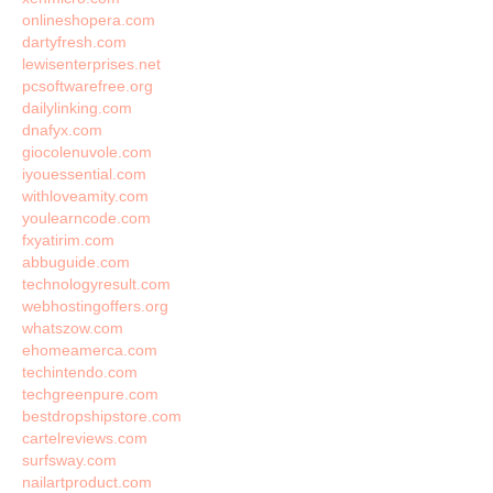
onlineshopera.com
dartyfresh.com
lewisenterprises.net
pcsoftwarefree.org
dailylinking.com
dnafyx.com
giocolenuvole.com
iyouessential.com
withloveamity.com
youlearncode.com
fxyatirim.com
abbuguide.com
technologyresult.com
webhostingoffers.org
whatszow.com
ehomeamerca.com
techintendo.com
techgreenpure.com
bestdropshipstore.com
cartelreviews.com
surfsway.com
nailartproduct.com