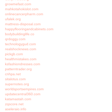
growmefast.com
mahkotahokislot.com
onlinecancerpharm.com
ufalek.org
mattress-disposal.com
happyflooringandcabinets.com
bodybuildinglife.co
qrdoggy.com
technologygud.com
realshocknews.com
pickgb.com
healthmistakes.com
ksfashiondresses.com
patterntrader.org
cnhpa.net
sitalotus.com
supernotes.org
worldsportsempires.com
updatecentral360.com
katamastah.com
zqscore.net
aseleraio.info