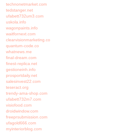
technonetmarket.com
tedstanger.net
ufabett732um3.com
uskola.info
wagonpaints.info
waitfornext.com
clearvisionmarketing.co
quantum-code.co
whatnews.me
final-dream.com
finest-replica.net
gestioneinh.info
prosportdaily.net
salesinvest22.com
teseract.org
trendy-ama-shop.com
ufabett732m7.com
visiofood.com
droidwindow.com
freeprsubmission.com
ufagold666.com
myinteriorblog.com