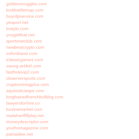
goldensnuggles.com
lookbattlemap.com
buyrdpservice.com
yesport.net
tostylo.com
yougetthat.net
sportsnetclub.com
newbestcrypto.com
oxfordsave.com
iclassicgames.com
saung-artikel.com
fasthokivip2.com
observersports.com
cryptominingplus.com
aquinoticiaspe.com
longhairedfrenchbulldog.com
lawyersforhire.co
businemarket.com
matahari88play.net
moneydescriptor.com
youthsmagazine.com
painaidee.net