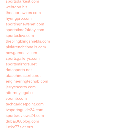
sportsdarkest.com
webtoon.biz
thesportswires.com
hyungpro.com
sportingnewsnet.com
sportstime24day.com
sporteslive.com
theblingblingshields.com
pinkfrenchtipnails.com
newgamestv.com
sportsgallerys.com
sportsmirrors.net
datasports.net
atasehirescortu.net
engineeringtechub.com
jerryescorts.com
attorneylegal.co
voomb.com
techgadgetpoint.com
tvsportsguide24.com
sportsreviews24.com
dubai360blog.com
lucky77slot.org