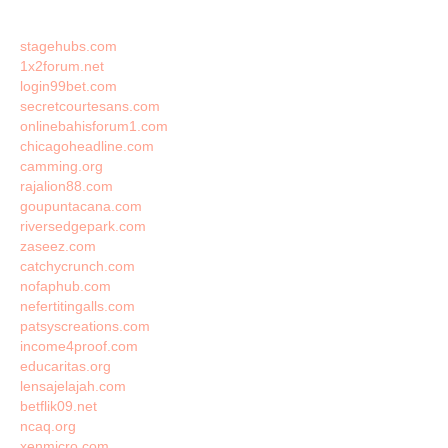
stagehubs.com
1x2forum.net
login99bet.com
secretcourtesans.com
onlinebahisforum1.com
chicagoheadline.com
camming.org
rajalion88.com
goupuntacana.com
riversedgepark.com
zaseez.com
catchycrunch.com
nofaphub.com
nefertitingalls.com
patsyscreations.com
income4proof.com
educaritas.org
lensajelajah.com
betflik09.net
ncaq.org
xenmicro.com