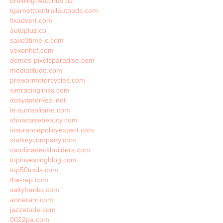
breitling-watches.us
tgarnettcentrallautoads.com
fixadvert.com
autopluz.co
save3time-c.com
vexonhcf.com
demos-pixelsparadise.com
mediatitude.com
prewarmotorcycles.com
simracinglinks.com
dosyamerkezi.net
le-surrealisme.com
showcasebeauty.com
insurancepolicyexpert.com
statkeycompany.com
carolinadeckbuilders.com
topinvestingblog.com
top50tools.com
the-rep.com
saltyfranks.com
annerani.com
jazzatude.com
0022pa.com