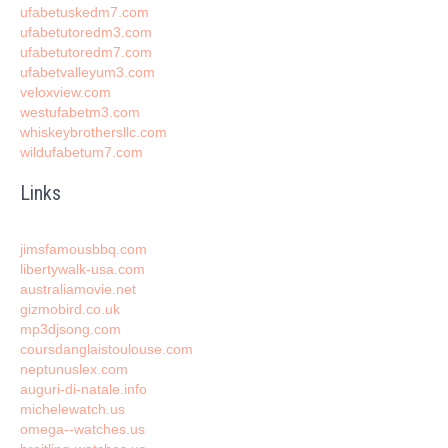
ufabetuskedm7.com
ufabetutoredm3.com
ufabetutoredm7.com
ufabetvalleyum3.com
veloxview.com
westufabetm3.com
whiskeybrothersllc.com
wildufabetum7.com
Links
jimsfamousbbq.com
libertywalk-usa.com
australiamovie.net
gizmobird.co.uk
mp3djsong.com
coursdanglaistoulouse.com
neptunuslex.com
auguri-di-natale.info
michelewatch.us
omega--watches.us