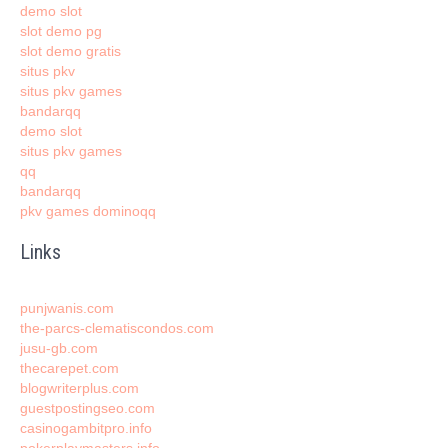
demo slot
slot demo pg
slot demo gratis
situs pkv
situs pkv games
bandarqq
demo slot
situs pkv games
qq
bandarqq
pkv games dominoqq
Links
punjwanis.com
the-parcs-clematiscondos.com
jusu-gb.com
thecarepet.com
blogwriterplus.com
guestpostingseo.com
casinogambitpro.info