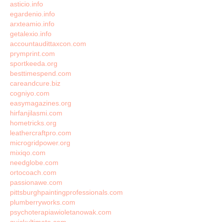
asticio.info
egardenio.info
arxteamio.info
getalexio.info
accountaudittaxcon.com
prymprint.com
sportkeeda.org
besttimespend.com
careandcure.biz
cogniyo.com
easymagazines.org
hirfanjilasmi.com
hometricks.org
leathercraftpro.com
microgridpower.org
mixiqo.com
needglobe.com
ortocoach.com
passionawe.com
pittsburghpaintingprofessionals.com
plumberryworks.com
psychoterapiawioletanowak.com