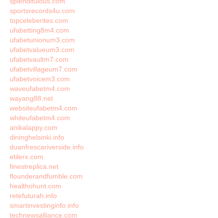
splendifulous.com
sportsrecords4u.com
topceleberites.com
ufabetting8m4.com
ufabetunionum3.com
ufabetvalueum3.com
ufabetvaultm7.com
ufabetvillageum7.com
ufabetvoicem3.com
waveufabetm4.com
wayang88.net
websiteufabetm4.com
whiteufabetm4.com
anikalappy.com
dininghelsinki.info
duanfrescariverside.info
etilerx.com
finestreplica.net
flounderandfumble.com
healthohunt.com
retefuturah.info
smartinvestinginfo.info
technewsalliance.com