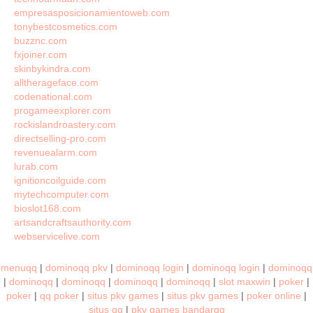
empresasposicionamientoweb.com
tonybestcosmetics.com
buzznc.com
fxjoiner.com
skinbykindra.com
alltherageface.com
codenational.com
progameexplorer.com
rockislandroastery.com
directselling-pro.com
revenuealarm.com
lurab.com
ignitioncoilguide.com
mytechcomputer.com
bioslot168.com
artsandcraftsauthority.com
webservicelive.com
menuqq
|
dominoqq pkv
|
dominoqq login
|
dominoqq login
|
dominoqq
|
dominoqq
|
dominoqq
|
dominoqq
|
dominoqq
|
slot maxwin
|
poker
|
poker
|
qq poker
|
situs pkv games
|
situs pkv games
|
poker online
|
situs qq
|
pkv games bandarqq