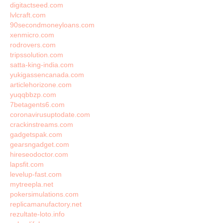
digitactseed.com
lvlcraft.com
90secondmoneyloans.com
xenmicro.com
rodrovers.com
tripssolution.com
satta-king-india.com
yukigassencanada.com
articlehorizone.com
yuqqbbzp.com
7betagents6.com
coronavirusuptodate.com
crackinstreams.com
gadgetspak.com
gearsngadget.com
hireseodoctor.com
lapsfit.com
levelup-fast.com
mytreepla.net
pokersimulations.com
replicamanufactory.net
rezultate-loto.info