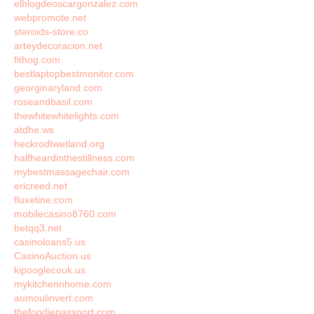
elblogdeoscargonzalez.com
webpromote.net
steroids-store.co
arteydecoracion.net
fithog.com
bestlaptopbestmonitor.com
georginaryland.com
roseandbasil.com
thewhitewhitelights.com
atdhe.ws
heckrodtwetland.org
halfheardinthestillness.com
mybestmassagechair.com
ericreed.net
fluxetine.com
mobilecasino8760.com
betqq3.net
casinoloans5.us
CasinoAuction.us
kipooglecouk.us
mykitchennhome.com
aumoulinvert.com
thefoodiepassport.com