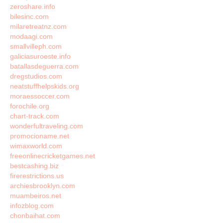
zeroshare.info
bilesinc.com
milaretreatnz.com
modaagi.com
smallvilleph.com
galiciasuroeste.info
batallasdeguerra.com
dregstudios.com
neatstuffhelpskids.org
moraessoccer.com
forochile.org
chart-track.com
wonderfultraveling.com
promocioname.net
wimaxworld.com
freeonlinecricketgames.net
bestcashing.biz
firerestrictions.us
archiesbrooklyn.com
muambeiros.net
infozblog.com
chonbaihat.com