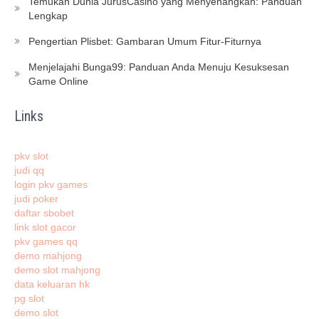
Temukan Dunia JurusCasino yang Menyenangkan: Panduan
Lengkap
Pengertian Plisbet: Gambaran Umum Fitur-Fiturnya
Menjelajahi Bunga99: Panduan Anda Menuju Kesuksesan
Game Online
Links
pkv slot
judi qq
login pkv games
judi poker
daftar sbobet
link slot gacor
pkv games qq
demo mahjong
demo slot mahjong
data keluaran hk
pg slot
demo slot