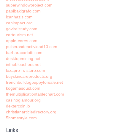
superwindowproject.com
papibakigrafo.com
icanhazjs.com
canimpact.org
goviralstudy.com
cartourism.net
apple-cores.com
pulserasdeactividad10.com
barbaracarlotti.com
desktopmining.net
inthebleachers.net
lexapro-rx-store.com
buyskincareproducts.org
frenchbulldogpuppyforsale.net
kogamasquid.com
themultiplicationtablechart.com
casinoglamour.org
dextercoin.io
christianarticledirectory.org
5homestyle.com
Links