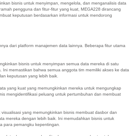
nkan bisnis untuk menyimpan, mengelola, dan menganalisis data
 ramah pengguna dan fitur-fitur yang kuat, MEGA228 dirancang
buat keputusan berdasarkan informasi untuk mendorong
a dari platform manajemen data lainnya. Beberapa fitur utama
kinkan bisnis untuk menyimpan semua data mereka di satu
a. Ini memastikan bahwa semua anggota tim memiliki akses ke data
an keputusan yang lebih baik.
is data yang kuat yang memungkinkan mereka untuk mengungkap
nis mengidentifikasi peluang untuk pertumbuhan dan membuat
t visualisasi yang memungkinkan bisnis membuat dasbor dan
ta mereka dengan lebih baik. Ini memudahkan bisnis untuk
 para pemangku kepentingan.