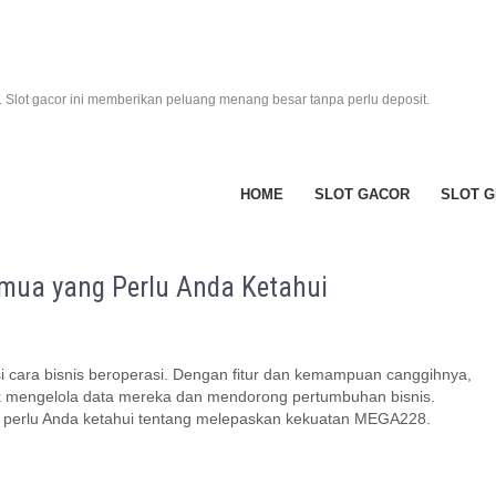
. Slot gacor ini memberikan peluang menang besar tanpa perlu deposit.
HOME
SLOT GACOR
SLOT G
mua yang Perlu Anda Ketahui
 cara bisnis beroperasi. Dengan fitur dan kemampuan canggihnya,
 mengelola data mereka dan mendorong pertumbuhan bisnis.
ng perlu Anda ketahui tentang melepaskan kekuatan MEGA228.