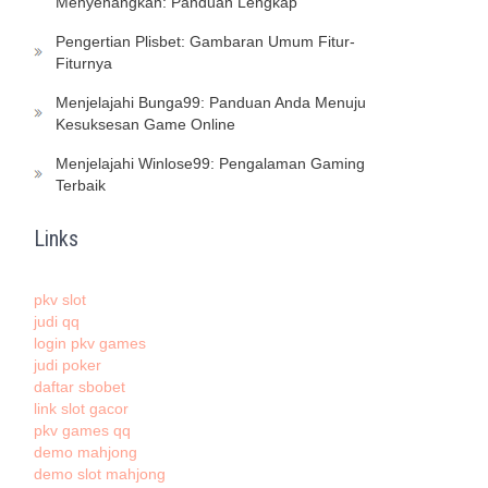
Menyenangkan: Panduan Lengkap
Pengertian Plisbet: Gambaran Umum Fitur-
Fiturnya
Menjelajahi Bunga99: Panduan Anda Menuju
Kesuksesan Game Online
Menjelajahi Winlose99: Pengalaman Gaming
Terbaik
Links
pkv slot
judi qq
login pkv games
judi poker
daftar sbobet
link slot gacor
pkv games qq
demo mahjong
demo slot mahjong