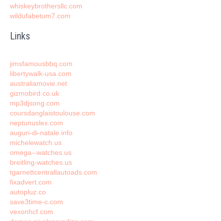
whiskeybrothersllc.com
wildufabetum7.com
Links
jimsfamousbbq.com
libertywalk-usa.com
australiamovie.net
gizmobird.co.uk
mp3djsong.com
coursdanglaistoulouse.com
neptunuslex.com
auguri-di-natale.info
michelewatch.us
omega--watches.us
breitling-watches.us
tgarnettcentrallautoads.com
fixadvert.com
autopluz.co
save3time-c.com
vexonhcf.com