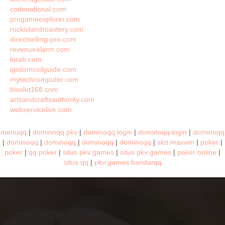
codenational.com
progameexplorer.com
rockislandroastery.com
directselling-pro.com
revenuealarm.com
lurab.com
ignitioncoilguide.com
mytechcomputer.com
bioslot168.com
artsandcraftsauthority.com
webservicelive.com
menuqq
|
dominoqq pkv
|
dominoqq login
|
dominoqq login
|
dominoqq
|
dominoqq
|
dominoqq
|
dominoqq
|
dominoqq
|
slot maxwin
|
poker
|
poker
|
qq poker
|
situs pkv games
|
situs pkv games
|
poker online
|
situs qq
|
pkv games bandarqq