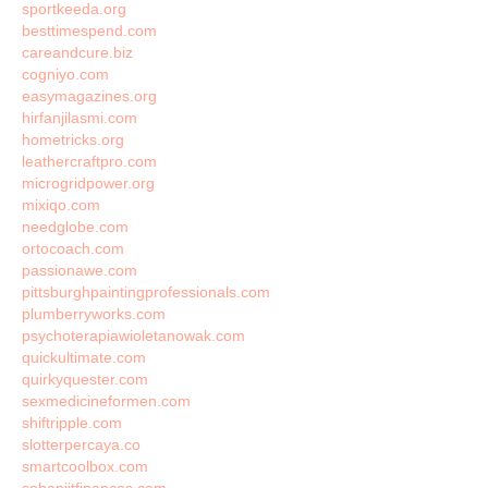
sportkeeda.org
besttimespend.com
careandcure.biz
cogniyo.com
easymagazines.org
hirfanjilasmi.com
hometricks.org
leathercraftpro.com
microgridpower.org
mixiqo.com
needglobe.com
ortocoach.com
passionawe.com
pittsburghpaintingprofessionals.com
plumberryworks.com
psychoterapiawioletanowak.com
quickultimate.com
quirkyquester.com
sexmedicineformen.com
shiftripple.com
slotterpercaya.co
smartcoolbox.com