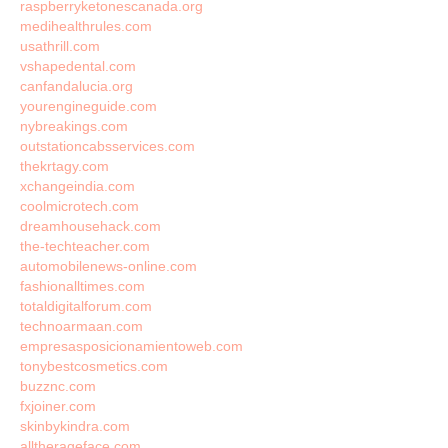
raspberryketonescanada.org
medihealthrules.com
usathrill.com
vshapedental.com
canfandalucia.org
yourengineguide.com
nybreakings.com
outstationcabsservices.com
thekrtagy.com
xchangeindia.com
coolmicrotech.com
dreamhousehack.com
the-techteacher.com
automobilenews-online.com
fashionalltimes.com
totaldigitalforum.com
technoarmaan.com
empresasposicionamientoweb.com
tonybestcosmetics.com
buzznc.com
fxjoiner.com
skinbykindra.com
alltherageface.com