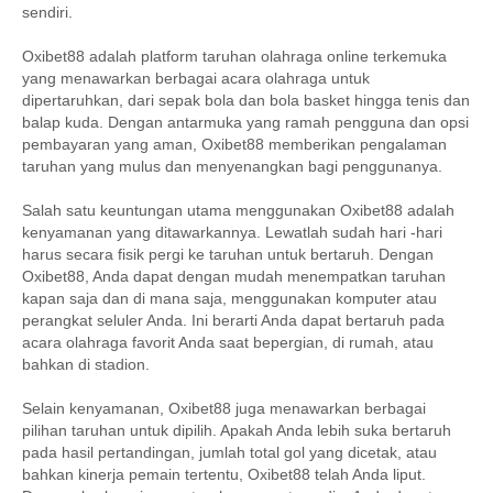
sendiri.
Oxibet88 adalah platform taruhan olahraga online terkemuka
yang menawarkan berbagai acara olahraga untuk
dipertaruhkan, dari sepak bola dan bola basket hingga tenis dan
balap kuda. Dengan antarmuka yang ramah pengguna dan opsi
pembayaran yang aman, Oxibet88 memberikan pengalaman
taruhan yang mulus dan menyenangkan bagi penggunanya.
Salah satu keuntungan utama menggunakan Oxibet88 adalah
kenyamanan yang ditawarkannya. Lewatlah sudah hari -hari
harus secara fisik pergi ke taruhan untuk bertaruh. Dengan
Oxibet88, Anda dapat dengan mudah menempatkan taruhan
kapan saja dan di mana saja, menggunakan komputer atau
perangkat seluler Anda. Ini berarti Anda dapat bertaruh pada
acara olahraga favorit Anda saat bepergian, di rumah, atau
bahkan di stadion.
Selain kenyamanan, Oxibet88 juga menawarkan berbagai
pilihan taruhan untuk dipilih. Apakah Anda lebih suka bertaruh
pada hasil pertandingan, jumlah total gol yang dicetak, atau
bahkan kinerja pemain tertentu, Oxibet88 telah Anda liput.