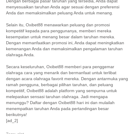
Dengan berbagai pasar taruhan yang tersedia, Anda dapat
menyesuaikan taruhan Anda agar sesuai dengan preferensi
Anda dan memaksimalkan peluang Anda untuk menang.
Selain itu, Oxibet88 menawarkan peluang dan promosi
kompetitif kepada para penggunanya, memberi mereka
kesempatan untuk menang besar dalam taruhan mereka.
Dengan memanfaatkan promosi ini, Anda dapat meningkatkan
kemenangan Anda dan memaksimalkan pengalaman taruhan
olahraga Anda.
Secara keseluruhan, Oxibet88 memberi para penggemar
olahraga cara yang menarik dan bermanfaat untuk terlibat
dengan acara olahraga favorit mereka. Dengan antarmuka yang
ramah pengguna, berbagai pilihan taruhan, dan peluang
kompetitif, Oxibet88 adalah platform yang sempurna untuk
melepaskan sensasi taruhan olahraga. Jadi mengapa
menunggu? Daftar dengan Oxibet88 hari ini dan mulailah
menempatkan taruhan Anda pada pertandingan besar
berikutnya!
[ad_2]