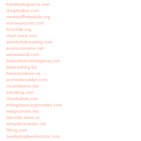
batallasdeguerra.com
dregstudios.com
neatstuffhelpskids.org
moraessoccer.com
forochile.org
chart-track.com
wonderfultraveling.com
promocioname.net
wimaxworld.com
freeonlinecricketgames.net
bestcashing.biz
firerestrictions.us
archiesbrooklyn.com
muambeiros.net
infozblog.com
chonbaihat.com
elblogdeoscargonzalez.com
webpromote.net
steroids-store.co
arteydecoracion.net
fithog.com
bestlaptopbestmonitor.com