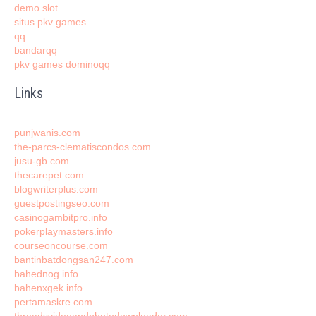
demo slot
situs pkv games
qq
bandarqq
pkv games dominoqq
Links
punjwanis.com
the-parcs-clematiscondos.com
jusu-gb.com
thecarepet.com
blogwriterplus.com
guestpostingseo.com
casinogambitpro.info
pokerplaymasters.info
courseoncourse.com
bantinbatdongsan247.com
bahednog.info
bahenxgek.info
pertamaskre.com