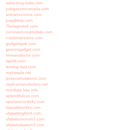
satta-king-india.com
yukigassencanada.com
articlehorizone.com
yuqqbbzp.com
7betagents6.com
coronavirusuptodate.com
crackinstreams.com
gadgetspak.com
gearsngadget.com
hireseodoctor.com
lapsfit.com
levelup-fast.com
mytreepla.net
pokersimulations.com
replicamanufactory.net
rezultate-loto.info
splendifulous.com
sportsrecords4u.com
topceleberites.com
ufabetting8m4.com
ufabetunionum3.com
ufabetvalueum3.com