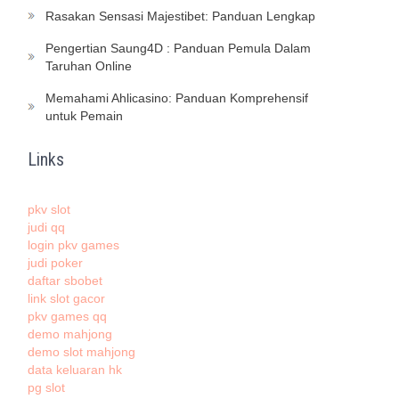
Rasakan Sensasi Majestibet: Panduan Lengkap
Pengertian Saung4D : Panduan Pemula Dalam
Taruhan Online
Memahami Ahlicasino: Panduan Komprehensif
untuk Pemain
Links
pkv slot
judi qq
login pkv games
judi poker
daftar sbobet
link slot gacor
pkv games qq
demo mahjong
demo slot mahjong
data keluaran hk
pg slot