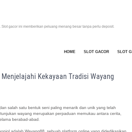
. Slot gacor ini memberikan peluang menang besar tanpa perlu deposit.
HOME
SLOT GACOR
SLOT G
Menjelajahi Kekayaan Tradisi Wayang
an salah satu bentuk seni paling menarik dan unik yang telah
Pertunjukan wayang merupakan perpaduan memukau antara cerita,
selama berabad-abad.
nonjol adalah Wayang88, sebuah platform online yang didedikasikan