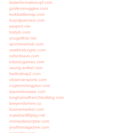
fasterformationcpf.com
goldensnuggles.com
lookbattlemap.com
buyrdpservice.com
yesport.net
tostylo.com
yougetthat.net
sportsnetclub.com
newbestcrypto.com
oxfordsave.com
iclassicgames.com
saung-artikel.com
fasthokivip2.com
observersports.com
cryptominingplus.com
aquinoticiaspe.com
longhairedfrenchbulldog.com
lawyersforhire.co
businemarket.com
matahari88play.net
moneydescriptor.com
youthsmagazine.com