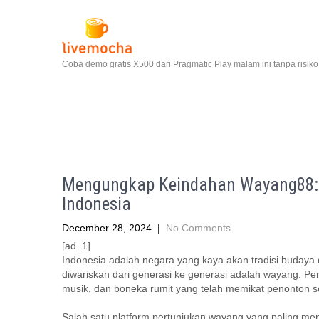
Coba demo gratis X500 dari Pragmatic Play malam ini tanpa risiko
Mengungkap Keindahan Wayang88: 
Indonesia
December 28, 2024
|
No Comments
[ad_1]
Indonesia adalah negara yang kaya akan tradisi budaya d
diwariskan dari generasi ke generasi adalah wayang. 
musik, dan boneka rumit yang telah memikat penonton 
Salah satu platform pertunjukan wayang yang paling me