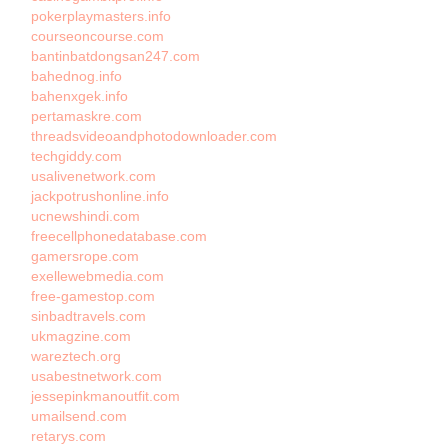
pokerplaymasters.info
courseoncourse.com
bantinbatdongsan247.com
bahednog.info
bahenxgek.info
pertamaskre.com
threadsvideoandphotodownloader.com
techgiddy.com
usalivenetwork.com
jackpotrushonline.info
ucnewshindi.com
freecellphonedatabase.com
gamersrope.com
exellewebmedia.com
free-gamestop.com
sinbadtravels.com
ukmagzine.com
wareztech.org
usabestnetwork.com
jessepinkmanoutfit.com
umailsend.com
retarys.com