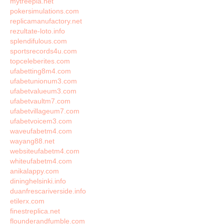
mytreepla.net
pokersimulations.com
replicamanufactory.net
rezultate-loto.info
splendifulous.com
sportsrecords4u.com
topceleberites.com
ufabetting8m4.com
ufabetunionum3.com
ufabetvalueum3.com
ufabetvaultm7.com
ufabetvillageum7.com
ufabetvoicem3.com
waveufabetm4.com
wayang88.net
websiteufabetm4.com
whiteufabetm4.com
anikalappy.com
dininghelsinki.info
duanfrescariverside.info
etilerx.com
finestreplica.net
flounderandfumble.com