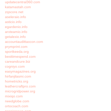
updatecentral360.com
katamastah.com
zqscore.net
aseleraio.info
asticio.info
egardenio.info
arxteamio.info
getalexio.info
accountaudittaxcon.com
prymprint.com
sportkeeda.org
besttimespend.com
careandcure.biz
cogniyo.com
easymagazines.org
hirfanjilasmi.com
hometricks.org
leathercraftpro.com
microgridpower.org
mixiqo.com
needglobe.com
ortocoach.com