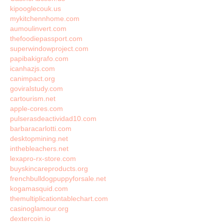
kipooglecouk.us
mykitchennhome.com
aumoulinvert.com
thefoodiepassport.com
superwindowproject.com
papibakigrafo.com
icanhazjs.com
canimpact.org
goviralstudy.com
cartourism.net
apple-cores.com
pulserasdeactividad10.com
barbaracarlotti.com
desktopmining.net
inthebleachers.net
lexapro-rx-store.com
buyskincareproducts.org
frenchbulldogpuppyforsale.net
kogamasquid.com
themultiplicationtablechart.com
casinoglamour.org
dextercoin.io