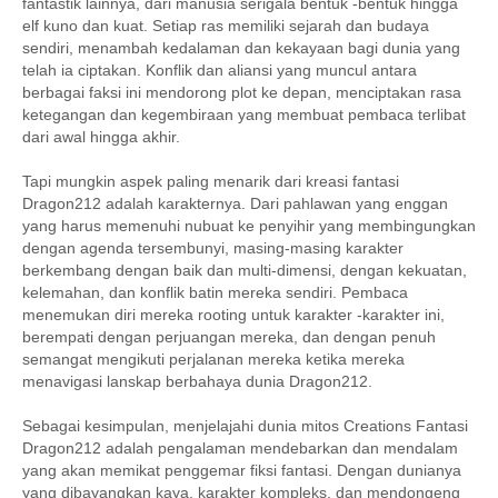
fantastik lainnya, dari manusia serigala bentuk -bentuk hingga
elf kuno dan kuat. Setiap ras memiliki sejarah dan budaya
sendiri, menambah kedalaman dan kekayaan bagi dunia yang
telah ia ciptakan. Konflik dan aliansi yang muncul antara
berbagai faksi ini mendorong plot ke depan, menciptakan rasa
ketegangan dan kegembiraan yang membuat pembaca terlibat
dari awal hingga akhir.
Tapi mungkin aspek paling menarik dari kreasi fantasi
Dragon212 adalah karakternya. Dari pahlawan yang enggan
yang harus memenuhi nubuat ke penyihir yang membingungkan
dengan agenda tersembunyi, masing-masing karakter
berkembang dengan baik dan multi-dimensi, dengan kekuatan,
kelemahan, dan konflik batin mereka sendiri. Pembaca
menemukan diri mereka rooting untuk karakter -karakter ini,
berempati dengan perjuangan mereka, dan dengan penuh
semangat mengikuti perjalanan mereka ketika mereka
menavigasi lanskap berbahaya dunia Dragon212.
Sebagai kesimpulan, menjelajahi dunia mitos Creations Fantasi
Dragon212 adalah pengalaman mendebarkan dan mendalam
yang akan memikat penggemar fiksi fantasi. Dengan dunianya
yang dibayangkan kaya, karakter kompleks, dan mendongeng