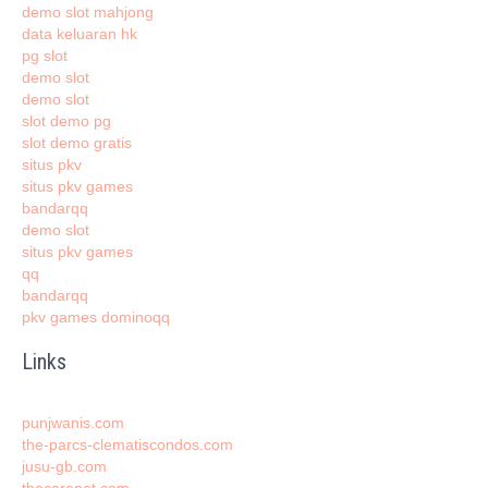
demo slot mahjong
data keluaran hk
pg slot
demo slot
demo slot
slot demo pg
slot demo gratis
situs pkv
situs pkv games
bandarqq
demo slot
situs pkv games
qq
bandarqq
pkv games dominoqq
Links
punjwanis.com
the-parcs-clematiscondos.com
jusu-gb.com