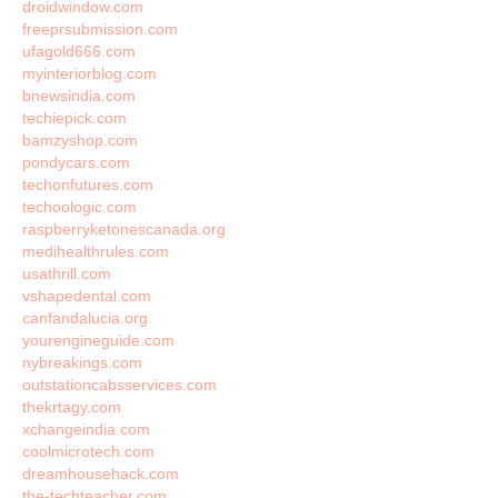
droidwindow.com
freeprsubmission.com
ufagold666.com
myinteriorblog.com
bnewsindia.com
techiepick.com
bamzyshop.com
pondycars.com
techonfutures.com
techoologic.com
raspberryketonescanada.org
medihealthrules.com
usathrill.com
vshapedental.com
canfandalucia.org
yourengineguide.com
nybreakings.com
outstationcabsservices.com
thekrtagy.com
xchangeindia.com
coolmicrotech.com
dreamhousehack.com
the-techteacher.com