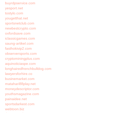
buyrdpservice.com
yesport.net
tostylo.com
yougetthat.net
sportsnetclub.com
newbestcrypto.com
oxfordsave.com
iclassicgames.com
saung-artikel.com
fasthokivip2.com
observersports.com
cryptominingplus.com
aquinoticiaspe.com
longhairedfrenchbulldog.com
lawyersforhire.co
businemarket.com
matahari88play.net
moneydescriptor.com
youthsmagazine.com
painaidee.net
sportsdarkest.com
webtoon.biz