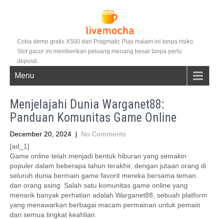
Coba demo gratis X500 dari Pragmatic Play malam ini tanpa risiko.
Slot gacor ini memberikan peluang menang besar tanpa perlu
deposit.
Menu
Menjelajahi Dunia Warganet88:
Panduan Komunitas Game Online
December 20, 2024
|
No Comments
[ad_1]
Game online telah menjadi bentuk hiburan yang semakin
populer dalam beberapa tahun terakhir, dengan jutaan orang di
seluruh dunia bermain game favorit mereka bersama teman
dan orang asing. Salah satu komunitas game online yang
menarik banyak perhatian adalah Warganet88, sebuah platform
yang menawarkan berbagai macam permainan untuk pemain
dari semua tingkat keahlian.