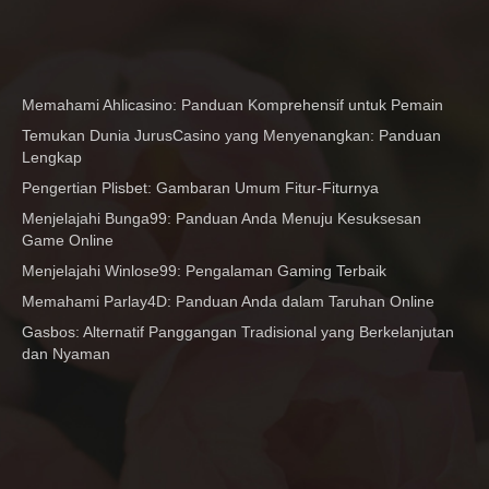
Memahami Ahlicasino: Panduan Komprehensif untuk Pemain
Temukan Dunia JurusCasino yang Menyenangkan: Panduan
Lengkap
Pengertian Plisbet: Gambaran Umum Fitur-Fiturnya
Menjelajahi Bunga99: Panduan Anda Menuju Kesuksesan
Game Online
Menjelajahi Winlose99: Pengalaman Gaming Terbaik
Memahami Parlay4D: Panduan Anda dalam Taruhan Online
Gasbos: Alternatif Panggangan Tradisional yang Berkelanjutan
dan Nyaman