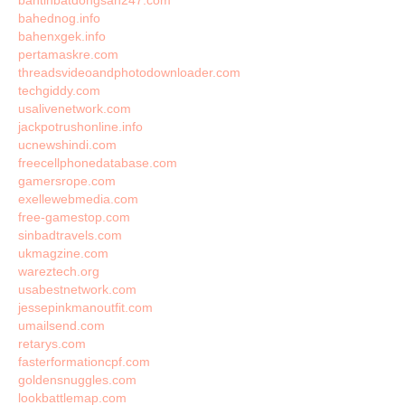
bantinbatdongsan247.com
bahednog.info
bahenxgek.info
pertamaskre.com
threadsvideoandphotodownloader.com
techgiddy.com
usalivenetwork.com
jackpotrushonline.info
ucnewshindi.com
freecellphonedatabase.com
gamersrope.com
exellewebmedia.com
free-gamestop.com
sinbadtravels.com
ukmagzine.com
wareztech.org
usabestnetwork.com
jessepinkmanoutfit.com
umailsend.com
retarys.com
fasterformationcpf.com
goldensnuggles.com
lookbattlemap.com