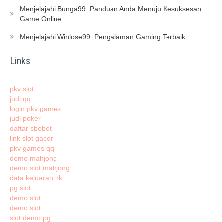
Menjelajahi Bunga99: Panduan Anda Menuju Kesuksesan
Game Online
Menjelajahi Winlose99: Pengalaman Gaming Terbaik
Links
pkv slot
judi qq
login pkv games
judi poker
daftar sbobet
link slot gacor
pkv games qq
demo mahjong
demo slot mahjong
data keluaran hk
pg slot
demo slot
demo slot
slot demo pg