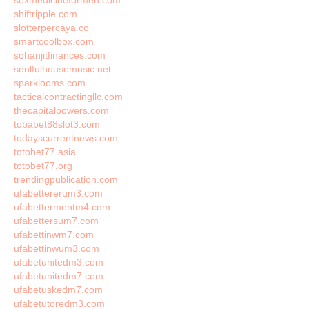
sexmedicineformen.com
shiftripple.com
slotterpercaya.co
smartcoolbox.com
sohanjitfinances.com
soulfulhousemusic.net
sparklooms.com
tacticalcontractingllc.com
thecapitalpowers.com
tobabet88slot3.com
todayscurrentnews.com
totobet77.asia
totobet77.org
trendingpublication.com
ufabettererum3.com
ufabettermentm4.com
ufabettersum7.com
ufabettinwm7.com
ufabettinwum3.com
ufabetunitedm3.com
ufabetunitedm7.com
ufabetuskedm7.com
ufabetutoredm3.com