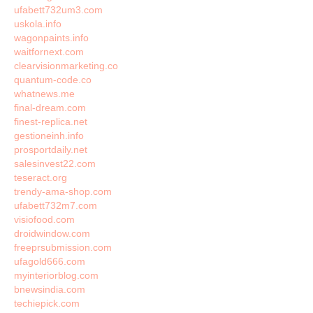
ufabett732um3.com
uskola.info
wagonpaints.info
waitfornext.com
clearvisionmarketing.co
quantum-code.co
whatnews.me
final-dream.com
finest-replica.net
gestioneinh.info
prosportdaily.net
salesinvest22.com
teseract.org
trendy-ama-shop.com
ufabett732m7.com
visiofood.com
droidwindow.com
freeprsubmission.com
ufagold666.com
myinteriorblog.com
bnewsindia.com
techiepick.com