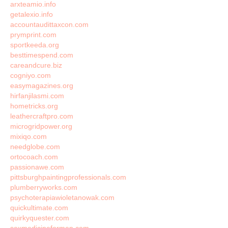
arxteamio.info
getalexio.info
accountaudittaxcon.com
prymprint.com
sportkeeda.org
besttimespend.com
careandcure.biz
cogniyo.com
easymagazines.org
hirfanjilasmi.com
hometricks.org
leathercraftpro.com
microgridpower.org
mixiqo.com
needglobe.com
ortocoach.com
passionawe.com
pittsburghpaintingprofessionals.com
plumberryworks.com
psychoterapiawioletanowak.com
quickultimate.com
quirkyquester.com