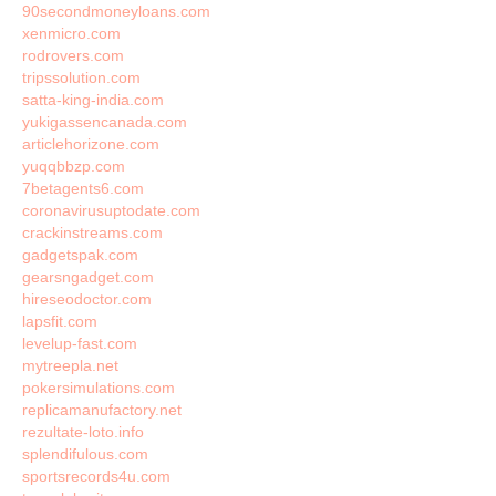
90secondmoneyloans.com
xenmicro.com
rodrovers.com
tripssolution.com
satta-king-india.com
yukigassencanada.com
articlehorizone.com
yuqqbbzp.com
7betagents6.com
coronavirusuptodate.com
crackinstreams.com
gadgetspak.com
gearsngadget.com
hireseodoctor.com
lapsfit.com
levelup-fast.com
mytreepla.net
pokersimulations.com
replicamanufactory.net
rezultate-loto.info
splendifulous.com
sportsrecords4u.com