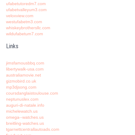
ufabetutoredm7.com
ufabetvalleyum3.com
veloxview.com
westufabetm3.com
whiskeybrothersllc.com
wildufabetum7.com
Links
jimsfamousbbq.com
libertywalk-usa.com
australiamovie.net
gizmobird.co.uk
mp3djsong.com
coursdanglaistoulouse.com
neptunuslex.com
auguri-di-natale.info
michelewatch.us
omega--watches.us
breitling-watches.us
tgarnettcentrallautoads.com