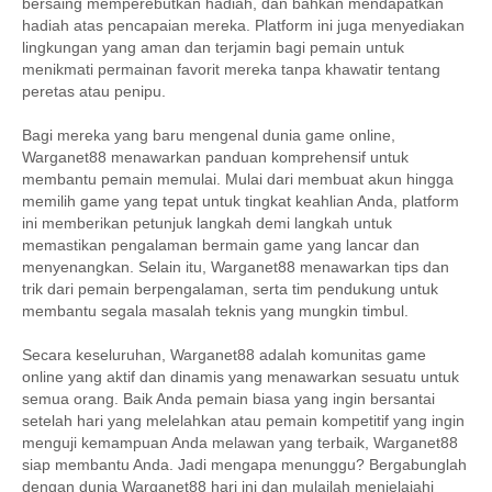
bersaing memperebutkan hadiah, dan bahkan mendapatkan
hadiah atas pencapaian mereka. Platform ini juga menyediakan
lingkungan yang aman dan terjamin bagi pemain untuk
menikmati permainan favorit mereka tanpa khawatir tentang
peretas atau penipu.
Bagi mereka yang baru mengenal dunia game online,
Warganet88 menawarkan panduan komprehensif untuk
membantu pemain memulai. Mulai dari membuat akun hingga
memilih game yang tepat untuk tingkat keahlian Anda, platform
ini memberikan petunjuk langkah demi langkah untuk
memastikan pengalaman bermain game yang lancar dan
menyenangkan. Selain itu, Warganet88 menawarkan tips dan
trik dari pemain berpengalaman, serta tim pendukung untuk
membantu segala masalah teknis yang mungkin timbul.
Secara keseluruhan, Warganet88 adalah komunitas game
online yang aktif dan dinamis yang menawarkan sesuatu untuk
semua orang. Baik Anda pemain biasa yang ingin bersantai
setelah hari yang melelahkan atau pemain kompetitif yang ingin
menguji kemampuan Anda melawan yang terbaik, Warganet88
siap membantu Anda. Jadi mengapa menunggu? Bergabunglah
dengan dunia Warganet88 hari ini dan mulailah menjelajahi