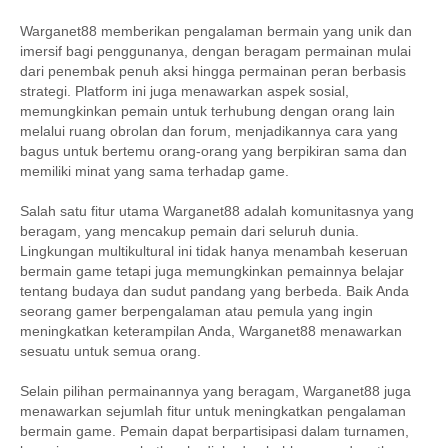
Warganet88 memberikan pengalaman bermain yang unik dan
imersif bagi penggunanya, dengan beragam permainan mulai
dari penembak penuh aksi hingga permainan peran berbasis
strategi. Platform ini juga menawarkan aspek sosial,
memungkinkan pemain untuk terhubung dengan orang lain
melalui ruang obrolan dan forum, menjadikannya cara yang
bagus untuk bertemu orang-orang yang berpikiran sama dan
memiliki minat yang sama terhadap game.
Salah satu fitur utama Warganet88 adalah komunitasnya yang
beragam, yang mencakup pemain dari seluruh dunia.
Lingkungan multikultural ini tidak hanya menambah keseruan
bermain game tetapi juga memungkinkan pemainnya belajar
tentang budaya dan sudut pandang yang berbeda. Baik Anda
seorang gamer berpengalaman atau pemula yang ingin
meningkatkan keterampilan Anda, Warganet88 menawarkan
sesuatu untuk semua orang.
Selain pilihan permainannya yang beragam, Warganet88 juga
menawarkan sejumlah fitur untuk meningkatkan pengalaman
bermain game. Pemain dapat berpartisipasi dalam turnamen,