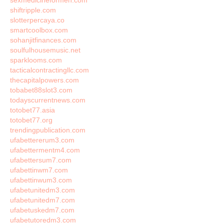
sexmedicineformen.com
shiftripple.com
slotterpercaya.co
smartcoolbox.com
sohanjitfinances.com
soulfulhousemusic.net
sparklooms.com
tacticalcontractingllc.com
thecapitalpowers.com
tobabet88slot3.com
todayscurrentnews.com
totobet77.asia
totobet77.org
trendingpublication.com
ufabettererum3.com
ufabettermentm4.com
ufabettersum7.com
ufabettinwm7.com
ufabettinwum3.com
ufabetunitedm3.com
ufabetunitedm7.com
ufabetuskedm7.com
ufabetutoredm3.com