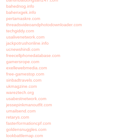
bantinbatdongsan247.com
bahednog.info
bahenxgek.info
pertamaskre.com
threadsvideoandphotodownloader.com
techgiddy.com
usalivenetwork.com
jackpotrushonline.info
ucnewshindi.com
freecellphonedatabase.com
gamersrope.com
exellewebmedia.com
free-gamestop.com
sinbadtravels.com
ukmagzine.com
wareztech.org
usabestnetwork.com
jessepinkmanoutfit.com
umailsend.com
retarys.com
fasterformationcpf.com
goldensnuggles.com
lookbattlemap.com