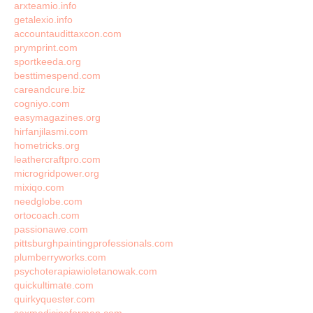
arxteamio.info
getalexio.info
accountaudittaxcon.com
prymprint.com
sportkeeda.org
besttimespend.com
careandcure.biz
cogniyo.com
easymagazines.org
hirfanjilasmi.com
hometricks.org
leathercraftpro.com
microgridpower.org
mixiqo.com
needglobe.com
ortocoach.com
passionawe.com
pittsburghpaintingprofessionals.com
plumberryworks.com
psychoterapiawioletanowak.com
quickultimate.com
quirkyquester.com