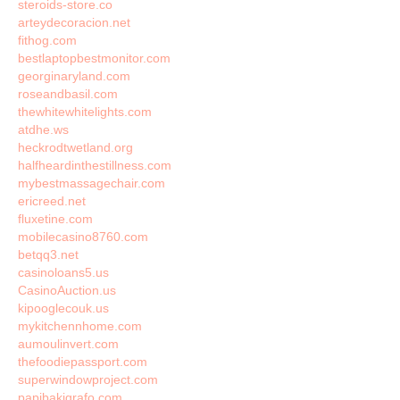
steroids-store.co
arteydecoracion.net
fithog.com
bestlaptopbestmonitor.com
georginaryland.com
roseandbasil.com
thewhitewhitelights.com
atdhe.ws
heckrodtwetland.org
halfheardinthestillness.com
mybestmassagechair.com
ericreed.net
fluxetine.com
mobilecasino8760.com
betqq3.net
casinoloans5.us
CasinoAuction.us
kipooglecouk.us
mykitchennhome.com
aumoulinvert.com
thefoodiepassport.com
superwindowproject.com
papibakigrafo.com