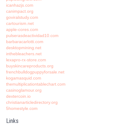
icanhazjs.com
canimpact.org
goviralstudy.com
cartourism.net
apple-cores.com
pulserasdeactividad10.com
barbaracarlotti.com
desktopmining.net
inthebleachers.net
lexapro-rx-store.com
buyskincareproducts.org
frenchbulldogpuppyforsale.net
kogamasquid.com
themultiplicationtablechart.com
casinoglamour.org
dextercoin.io
christianarticledirectory.org
5homestyle.com
Links