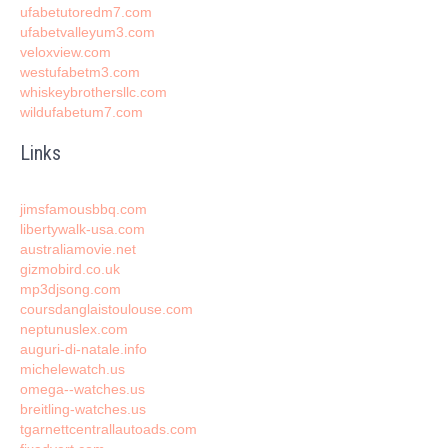
ufabetutoredm7.com
ufabetvalleyum3.com
veloxview.com
westufabetm3.com
whiskeybrothersllc.com
wildufabetum7.com
Links
jimsfamousbbq.com
libertywalk-usa.com
australiamovie.net
gizmobird.co.uk
mp3djsong.com
coursdanglaistoulouse.com
neptunuslex.com
auguri-di-natale.info
michelewatch.us
omega--watches.us
breitling-watches.us
tgarnettcentrallautoads.com