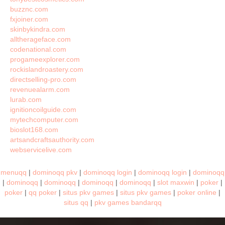
buzznc.com
fxjoiner.com
skinbykindra.com
alltherageface.com
codenational.com
progameexplorer.com
rockislandroastery.com
directselling-pro.com
revenuealarm.com
lurab.com
ignitioncoilguide.com
mytechcomputer.com
bioslot168.com
artsandcraftsauthority.com
webservicelive.com
menuqq
|
dominoqq pkv
|
dominoqq login
|
dominoqq login
|
dominoqq
|
dominoqq
|
dominoqq
|
dominoqq
|
dominoqq
|
slot maxwin
|
poker
|
poker
|
qq poker
|
situs pkv games
|
situs pkv games
|
poker online
|
situs qq
|
pkv games bandarqq