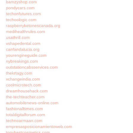
bamzyshop.com
pondycars.com
techonfutures.com
techoologic.com
raspberryketonescanada.org
medihealthrules.com
usathrill.com
vshapedental.com
canfandalucia.org
yourengineguide.com
nybreakings.com
outstationcabsservices.com
thekrtagy.com
xchangeindia.com
coolmicrotech.com
dreamhousehack.com
the-techteacher.com
automobilenews-online.com
fashionalltimes.com
totaldigitalforum.com
technoarmaan.com
empresasposicionamientoweb.com
tonybestcosmetics.com