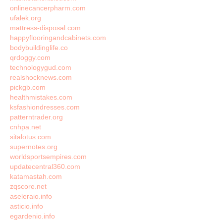
onlinecancerpharm.com
ufalek.org
mattress-disposal.com
happyflooringandcabinets.com
bodybuildinglife.co
qrdoggy.com
technologygud.com
realshocknews.com
pickgb.com
healthmistakes.com
ksfashiondresses.com
patterntrader.org
cnhpa.net
sitalotus.com
supernotes.org
worldsportsempires.com
updatecentral360.com
katamastah.com
zqscore.net
aseleraio.info
asticio.info
egardenio.info