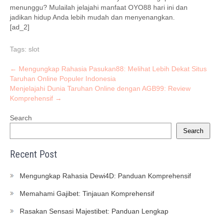
menunggu? Mulailah jelajahi manfaat OYO88 hari ini dan
jadikan hidup Anda lebih mudah dan menyenangkan.
[ad_2]
Tags:
slot
Post
←
Mengungkap Rahasia Pasukan88: Melihat Lebih Dekat Situs
Taruhan Online Populer Indonesia
navigation
Menjelajahi Dunia Taruhan Online dengan AGB99: Review
Komprehensif
→
Search
Search
Recent Post
Mengungkap Rahasia Dewi4D: Panduan Komprehensif
Memahami Gajibet: Tinjauan Komprehensif
Rasakan Sensasi Majestibet: Panduan Lengkap