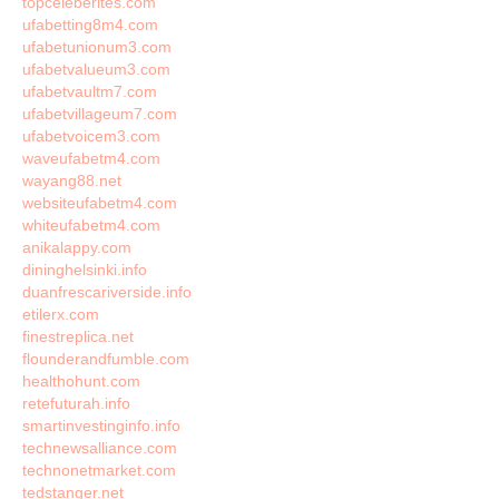
topceleberites.com
ufabetting8m4.com
ufabetunionum3.com
ufabetvalueum3.com
ufabetvaultm7.com
ufabetvillageum7.com
ufabetvoicem3.com
waveufabetm4.com
wayang88.net
websiteufabetm4.com
whiteufabetm4.com
anikalappy.com
dininghelsinki.info
duanfrescariverside.info
etilerx.com
finestreplica.net
flounderandfumble.com
healthohunt.com
retefuturah.info
smartinvestinginfo.info
technewsalliance.com
technonetmarket.com
tedstanger.net