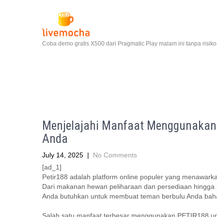
Coba demo gratis X500 dari Pragmatic Play malam ini tanpa risiko
Menjelajahi Manfaat Menggunakan 
Anda
July 14, 2025
|
No Comments
[ad_1]
Petir188 adalah platform online populer yang menawark
Dari makanan hewan peliharaan dan persediaan hingga l
Anda butuhkan untuk membuat teman berbulu Anda baha
Salah satu manfaat terbesar menggunakan PETIR188 u