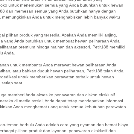
pa toko untuk menemukan semua yang Anda butuhkan untuk hewan
tir188 dan memesan semua yang Anda butuhkan hanya dengan
a, memungkinkan Anda untuk menghabiskan lebih banyak waktu
 pilihan produk yang tersedia. Apakah Anda memiliki anjing,
emua yang Anda butuhkan untuk membuat hewan peliharaan Anda
liharaan premium hingga mainan dan aksesori, Petir188 memiliki
lu Anda.
yanan untuk membantu Anda merawat hewan peliharaan Anda.
ihan, atau bahkan duduk hewan peliharaan, Petir188 telah Anda
erdedikasi untuk memberikan perawatan terbaik untuk hewan
setiap saat.
ga memberi Anda akses ke penawaran dan diskon eksklusif.
mereka di media sosial, Anda dapat tetap mendapatkan informasi
ngkinkan Anda menghemat uang untuk semua kebutuhan perawatan
an-teman berbulu Anda adalah cara yang nyaman dan hemat biaya
bagai pilihan produk dan layanan, penawaran eksklusif dan