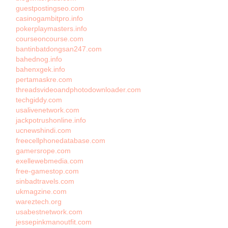
guestpostingseo.com
casinogambitpro.info
pokerplaymasters.info
courseoncourse.com
bantinbatdongsan247.com
bahednog.info
bahenxgek.info
pertamaskre.com
threadsvideoandphotodownloader.com
techgiddy.com
usalivenetwork.com
jackpotrushonline.info
ucnewshindi.com
freecellphonedatabase.com
gamersrope.com
exellewebmedia.com
free-gamestop.com
sinbadtravels.com
ukmagzine.com
wareztech.org
usabestnetwork.com
jessepinkmanoutfit.com