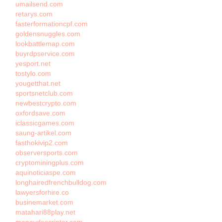
umailsend.com
retarys.com
fasterformationcpf.com
goldensnuggles.com
lookbattlemap.com
buyrdpservice.com
yesport.net
tostylo.com
yougetthat.net
sportsnetclub.com
newbestcrypto.com
oxfordsave.com
iclassicgames.com
saung-artikel.com
fasthokivip2.com
observersports.com
cryptominingplus.com
aquinoticiaspe.com
longhairedfrenchbulldog.com
lawyersforhire.co
businemarket.com
matahari88play.net