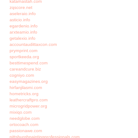
katamastah.com
zqscore.net
aseleraio.info
asticio.info
egardenio.info
arxteamio.info
getalexio.info
accountaudittaxcon.com
prymprint.com
sportkeeda.org
besttimespend.com
careandcure.biz
cogniyo.com
easymagazines.org
hirfanjilasmi.com
hometricks.org
leathercraftpro.com
microgridpower.org
mixiqo.com
needglobe.com
ortocoach.com
passionawe.com
pittsburghpaintingprofessionals.com