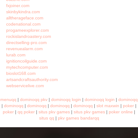
fxjoiner.com
skinbykindra.com
alltherageface.com
codenational.com
progameexplorer.com
rockislandroastery.com
directselling-pro.com
revenuealarm.com
lurab.com
ignitioncoilguide.com
mytechcomputer.com
bioslot168.com
artsandcraftsauthority.com
webservicelive.com
menuqq
|
dominoqq pkv
|
dominoqq login
|
dominoqq login
|
dominoqq
|
dominoqq
|
dominoqq
|
dominoqq
|
dominoqq
|
slot maxwin
|
poker
|
poker
|
qq poker
|
situs pkv games
|
situs pkv games
|
poker online
|
situs qq
|
pkv games bandarqq