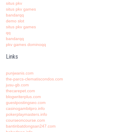
situs pkv
situs pkv games
bandarqq
demo slot
situs pkv games
qq
bandarqq
pkv games dominoqq
Links
punjwanis.com
the-parcs-clematiscondos.com
jusu-gb.com
thecarepet.com
blogwriterplus.com
guestpostingseo.com
casinogambitpro.info
pokerplaymasters.info
courseoncourse.com
bantinbatdongsan247.com