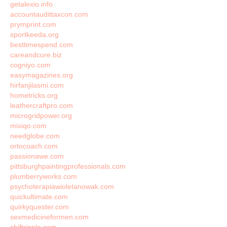
getalexio.info
accountaudittaxcon.com
prymprint.com
sportkeeda.org
besttimespend.com
careandcure.biz
cogniyo.com
easymagazines.org
hirfanjilasmi.com
hometricks.org
leathercraftpro.com
microgridpower.org
mixiqo.com
needglobe.com
ortocoach.com
passionawe.com
pittsburghpaintingprofessionals.com
plumberryworks.com
psychoterapiawioletanowak.com
quickultimate.com
quirkyquester.com
sexmedicineformen.com