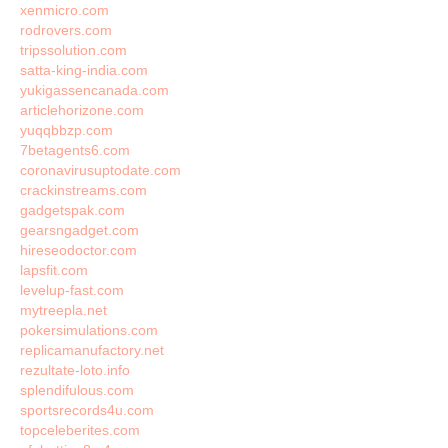
xenmicro.com
rodrovers.com
tripssolution.com
satta-king-india.com
yukigassencanada.com
articlehorizone.com
yuqqbbzp.com
7betagents6.com
coronavirusuptodate.com
crackinstreams.com
gadgetspak.com
gearsngadget.com
hireseodoctor.com
lapsfit.com
levelup-fast.com
mytreepla.net
pokersimulations.com
replicamanufactory.net
rezultate-loto.info
splendifulous.com
sportsrecords4u.com
topceleberites.com