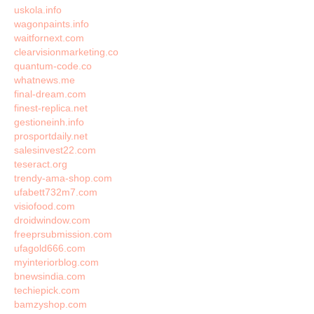
uskola.info
wagonpaints.info
waitfornext.com
clearvisionmarketing.co
quantum-code.co
whatnews.me
final-dream.com
finest-replica.net
gestioneinh.info
prosportdaily.net
salesinvest22.com
teseract.org
trendy-ama-shop.com
ufabett732m7.com
visiofood.com
droidwindow.com
freeprsubmission.com
ufagold666.com
myinteriorblog.com
bnewsindia.com
techiepick.com
bamzyshop.com