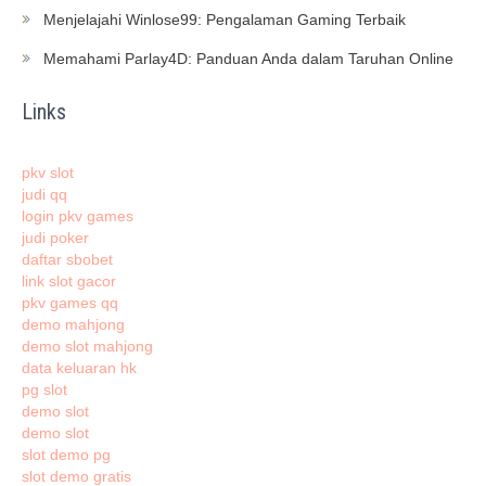
Menjelajahi Winlose99: Pengalaman Gaming Terbaik
Memahami Parlay4D: Panduan Anda dalam Taruhan Online
Links
pkv slot
judi qq
login pkv games
judi poker
daftar sbobet
link slot gacor
pkv games qq
demo mahjong
demo slot mahjong
data keluaran hk
pg slot
demo slot
demo slot
slot demo pg
slot demo gratis