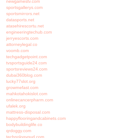
newgamestv.com
sportsgallerys.com
sportsmirrors.net
datasports.net
atasehirescortu.net
engineeringtechub.com
jerryescorts.com
attorneylegal.co
voomb.com
techgadgetpoint.com
tvsportsguide24.com
sportsreviews24.com
dubai360blog.com
lucky77slot.org
growmefast.com
mahkotahokislot.com
onlinecancerpharm.com
ufalek.org
mattress-disposal.com
happyflooringandcabinets.com
bodybuildinglife.co
qrdoggy.com
technologygud.com