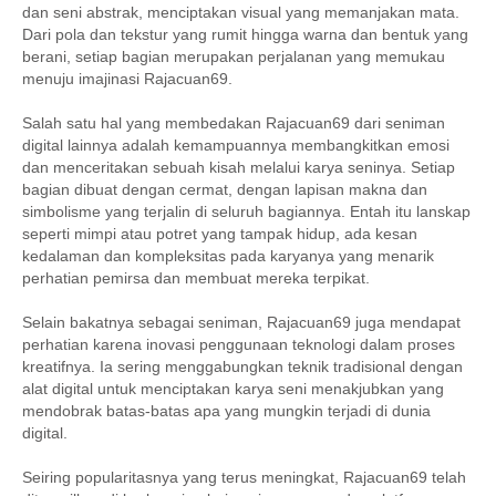
dan seni abstrak, menciptakan visual yang memanjakan mata.
Dari pola dan tekstur yang rumit hingga warna dan bentuk yang
berani, setiap bagian merupakan perjalanan yang memukau
menuju imajinasi Rajacuan69.
Salah satu hal yang membedakan Rajacuan69 dari seniman
digital lainnya adalah kemampuannya membangkitkan emosi
dan menceritakan sebuah kisah melalui karya seninya. Setiap
bagian dibuat dengan cermat, dengan lapisan makna dan
simbolisme yang terjalin di seluruh bagiannya. Entah itu lanskap
seperti mimpi atau potret yang tampak hidup, ada kesan
kedalaman dan kompleksitas pada karyanya yang menarik
perhatian pemirsa dan membuat mereka terpikat.
Selain bakatnya sebagai seniman, Rajacuan69 juga mendapat
perhatian karena inovasi penggunaan teknologi dalam proses
kreatifnya. Ia sering menggabungkan teknik tradisional dengan
alat digital untuk menciptakan karya seni menakjubkan yang
mendobrak batas-batas apa yang mungkin terjadi di dunia
digital.
Seiring popularitasnya yang terus meningkat, Rajacuan69 telah