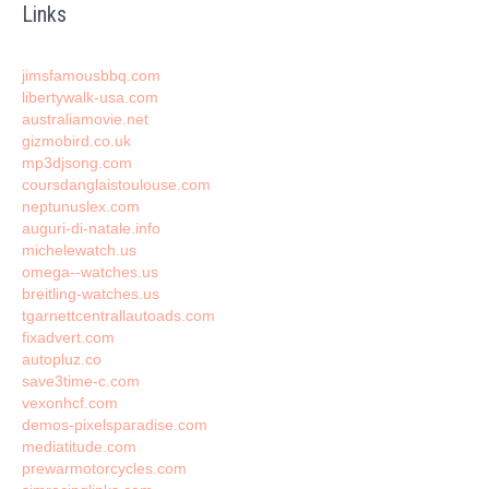
Links
jimsfamousbbq.com
libertywalk-usa.com
australiamovie.net
gizmobird.co.uk
mp3djsong.com
coursdanglaistoulouse.com
neptunuslex.com
auguri-di-natale.info
michelewatch.us
omega--watches.us
breitling-watches.us
tgarnettcentrallautoads.com
fixadvert.com
autopluz.co
save3time-c.com
vexonhcf.com
demos-pixelsparadise.com
mediatitude.com
prewarmotorcycles.com