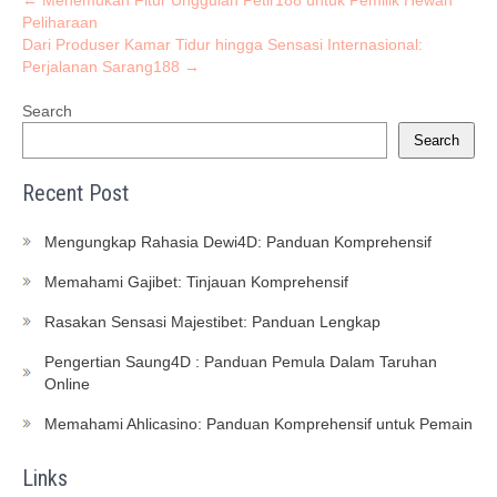
Post
←
Menemukan Fitur Unggulan Petir188 untuk Pemilik Hewan
Peliharaan
navigation
Dari Produser Kamar Tidur hingga Sensasi Internasional:
Perjalanan Sarang188
→
Search
Search
Recent Post
Mengungkap Rahasia Dewi4D: Panduan Komprehensif
Memahami Gajibet: Tinjauan Komprehensif
Rasakan Sensasi Majestibet: Panduan Lengkap
Pengertian Saung4D : Panduan Pemula Dalam Taruhan
Online
Memahami Ahlicasino: Panduan Komprehensif untuk Pemain
Links