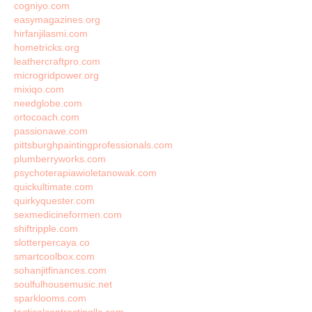
cogniyo.com
easymagazines.org
hirfanjilasmi.com
hometricks.org
leathercraftpro.com
microgridpower.org
mixiqo.com
needglobe.com
ortocoach.com
passionawe.com
pittsburghpaintingprofessionals.com
plumberryworks.com
psychoterapiawioletanowak.com
quickultimate.com
quirkyquester.com
sexmedicineformen.com
shiftripple.com
slotterpercaya.co
smartcoolbox.com
sohanjitfinances.com
soulfulhousemusic.net
sparklooms.com