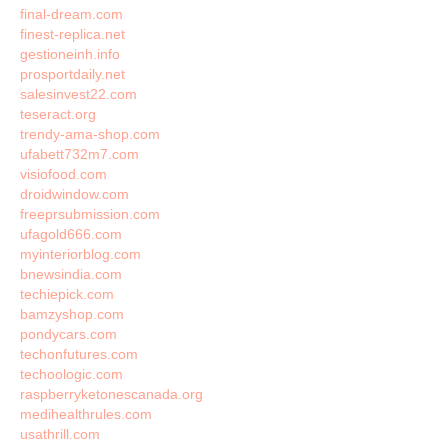
final-dream.com
finest-replica.net
gestioneinh.info
prosportdaily.net
salesinvest22.com
teseract.org
trendy-ama-shop.com
ufabett732m7.com
visiofood.com
droidwindow.com
freeprsubmission.com
ufagold666.com
myinteriorblog.com
bnewsindia.com
techiepick.com
bamzyshop.com
pondycars.com
techonfutures.com
techoologic.com
raspberryketonescanada.org
medihealthrules.com
usathrill.com