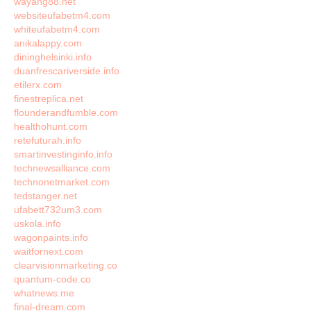
wayang88.net
websiteufabetm4.com
whiteufabetm4.com
anikalappy.com
dininghelsinki.info
duanfrescariverside.info
etilerx.com
finestreplica.net
flounderandfumble.com
healthohunt.com
retefuturah.info
smartinvestinginfo.info
technewsalliance.com
technonetmarket.com
tedstanger.net
ufabett732um3.com
uskola.info
wagonpaints.info
waitfornext.com
clearvisionmarketing.co
quantum-code.co
whatnews.me
final-dream.com