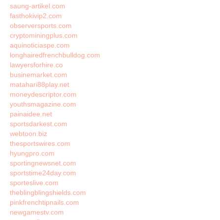
saung-artikel.com
fasthokivip2.com
observersports.com
cryptominingplus.com
aquinoticiaspe.com
longhairedfrenchbulldog.com
lawyersforhire.co
businemarket.com
matahari88play.net
moneydescriptor.com
youthsmagazine.com
painaidee.net
sportsdarkest.com
webtoon.biz
thesportswires.com
hyungpro.com
sportingnewsnet.com
sportstime24day.com
sporteslive.com
theblingblingshields.com
pinkfrenchtipnails.com
newgamestv.com