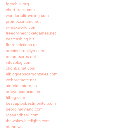
forochile.org
chart-track.com
wonderfultraveling.com
promocioname.net
wimaxworld.com
freeonlinecricketgames.net
bestcashing.biz
firerestrictions.us
archiesbrooklyn.com
muambeiros.net
infozblog.com
chonbaihat.com
elblogdeoscargonzalez.com
webpromote.net
steroids-store.co
arteydecoracion.net
fithog.com
bestlaptopbestmonitor.com
georginaryland.com
roseandbasil.com
thewhitewhitelights.com
atdhe.ws