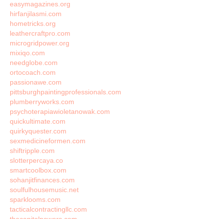
easymagazines.org
hirfanjilasmi.com
hometricks.org
leathercraftpro.com
microgridpower.org
mixiqo.com
needglobe.com
ortocoach.com
passionawe.com
pittsburghpaintingprofessionals.com
plumberryworks.com
psychoterapiawioletanowak.com
quickultimate.com
quirkyquester.com
sexmedicineformen.com
shiftripple.com
slotterpercaya.co
smartcoolbox.com
sohanjitfinances.com
soulfulhousemusic.net
sparklooms.com
tacticalcontractingllc.com