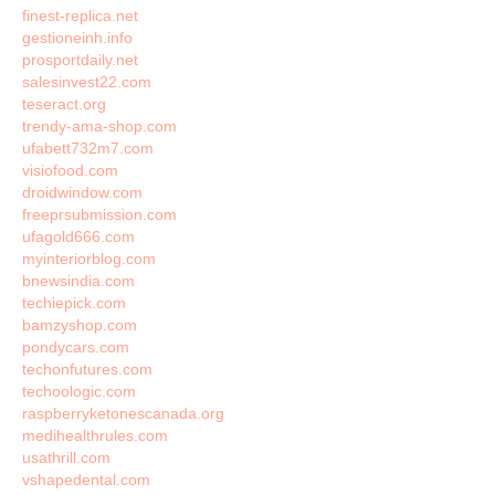
finest-replica.net
gestioneinh.info
prosportdaily.net
salesinvest22.com
teseract.org
trendy-ama-shop.com
ufabett732m7.com
visiofood.com
droidwindow.com
freeprsubmission.com
ufagold666.com
myinteriorblog.com
bnewsindia.com
techiepick.com
bamzyshop.com
pondycars.com
techonfutures.com
techoologic.com
raspberryketonescanada.org
medihealthrules.com
usathrill.com
vshapedental.com