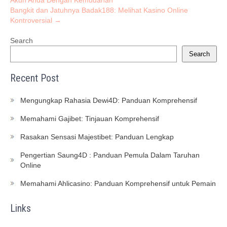
Akun Anda Dengan Kemudahan
navigation
Bangkit dan Jatuhnya Badak188: Melihat Kasino Online
Kontroversial
→
Search
Search
Recent Post
Mengungkap Rahasia Dewi4D: Panduan Komprehensif
Memahami Gajibet: Tinjauan Komprehensif
Rasakan Sensasi Majestibet: Panduan Lengkap
Pengertian Saung4D : Panduan Pemula Dalam Taruhan
Online
Memahami Ahlicasino: Panduan Komprehensif untuk Pemain
Links