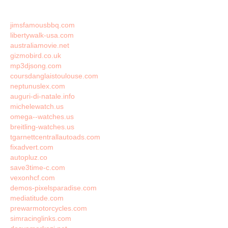
jimsfamousbbq.com
libertywalk-usa.com
australiamovie.net
gizmobird.co.uk
mp3djsong.com
coursdanglaistoulouse.com
neptunuslex.com
auguri-di-natale.info
michelewatch.us
omega--watches.us
breitling-watches.us
tgarnettcentrallautoads.com
fixadvert.com
autopluz.co
save3time-c.com
vexonhcf.com
demos-pixelsparadise.com
mediatitude.com
prewarmotorcycles.com
simracinglinks.com