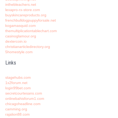
inthebleachers.net
lexapro-rx-store.com
buyskincareproducts.org
frenchbulldogpuppyforsale.net
kogamasquid.com
themultiplicationtablechart.com
casinoglamour.org
dextercoin.io
christianarticledirectory.org
5homestyle.com
Links
stagehubs.com
1x2forum.net
login99bet.com
secretcourtesans.com
onlinebahisforum1.com
chicagoheadline.com
camming.org
rajalion88.com