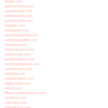
dnafyx.com
giocolenuvole.com
iyouessential.com
withloveamity.com
youlearncode.com
fxyatirim.com
abbuguide.com
technologyresult.com
webhostingoffers.org
whatszow.com
ehomeamerca.com
techintendo.com
techgreenpure.com
bestdropshipstore.com
cartelreviews.com
surfsway.com
nailartproduct.com
digitactseed.com
lvlcraft.com
90secondmoneyloans.com
xenmicro.com
rodrovers.com
tripssolution.com