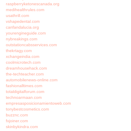
raspberryketonescanada.org
medihealthrules.com
usathrill.com
vshapedental.com
canfandalucia.org
yourengineguide.com
nybreakings.com
outstationcabsservices.com
thekrtagy.com
xchangeindia.com
coolmicrotech.com
dreamhousehack.com
the-techteacher.com
automobilenews-online.com
fashionalltimes.com
totaldigitalforum.com
technoarmaan.com
empresasposicionamientoweb.com
tonybestcosmetics.com
buzznc.com
fxjoiner.com
skinbykindra.com