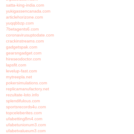
satta-king-india.com
yukigassencanada.com
articlehorizone.com
yuqqbbzp.com
7betagents6.com
coronavirusuptodate.com
crackinstreams.com
gadgetspak.com
gearsngadget.com
hireseodoctor.com
lapsfit.com
levelup-fast.com
mytreepla.net
pokersimulations.com
replicamanufactory.net
rezultate-loto.info
splendifulous.com
sportsrecords4u.com
topceleberites.com
ufabetting8m4.com
ufabetunionum3.com
ufabetvalueum3.com