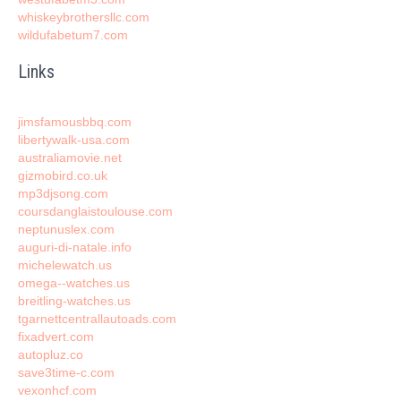
whiskeybrothersllc.com
wildufabetum7.com
Links
jimsfamousbbq.com
libertywalk-usa.com
australiamovie.net
gizmobird.co.uk
mp3djsong.com
coursdanglaistoulouse.com
neptunuslex.com
auguri-di-natale.info
michelewatch.us
omega--watches.us
breitling-watches.us
tgarnettcentrallautoads.com
fixadvert.com
autopluz.co
save3time-c.com
vexonhcf.com