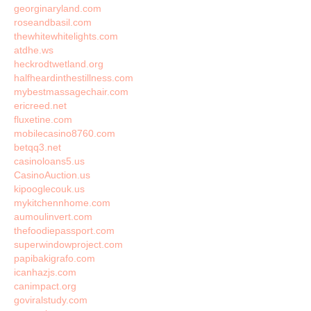
georginaryland.com
roseandbasil.com
thewhitewhitelights.com
atdhe.ws
heckrodtwetland.org
halfheardinthestillness.com
mybestmassagechair.com
ericreed.net
fluxetine.com
mobilecasino8760.com
betqq3.net
casinoloans5.us
CasinoAuction.us
kipooglecouk.us
mykitchennhome.com
aumoulinvert.com
thefoodiepassport.com
superwindowproject.com
papibakigrafo.com
icanhazjs.com
canimpact.org
goviralstudy.com