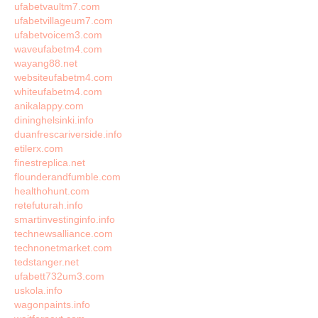
ufabetvaultm7.com
ufabetvillageum7.com
ufabetvoicem3.com
waveufabetm4.com
wayang88.net
websiteufabetm4.com
whiteufabetm4.com
anikalappy.com
dininghelsinki.info
duanfrescariverside.info
etilerx.com
finestreplica.net
flounderandfumble.com
healthohunt.com
retefuturah.info
smartinvestinginfo.info
technewsalliance.com
technonetmarket.com
tedstanger.net
ufabett732um3.com
uskola.info
wagonpaints.info