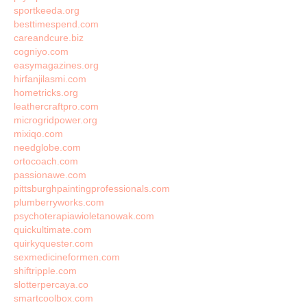
sportkeeda.org
besttimespend.com
careandcure.biz
cogniyo.com
easymagazines.org
hirfanjilasmi.com
hometricks.org
leathercraftpro.com
microgridpower.org
mixiqo.com
needglobe.com
ortocoach.com
passionawe.com
pittsburghpaintingprofessionals.com
plumberryworks.com
psychoterapiawioletanowak.com
quickultimate.com
quirkyquester.com
sexmedicineformen.com
shiftripple.com
slotterpercaya.co
smartcoolbox.com