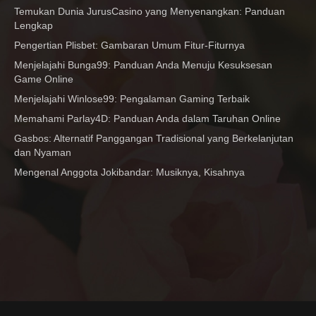
Temukan Dunia JurusCasino yang Menyenangkan: Panduan
Lengkap
Pengertian Plisbet: Gambaran Umum Fitur-Fiturnya
Menjelajahi Bunga99: Panduan Anda Menuju Kesuksesan
Game Online
Menjelajahi Winlose99: Pengalaman Gaming Terbaik
Memahami Parlay4D: Panduan Anda dalam Taruhan Online
Gasbos: Alternatif Panggangan Tradisional yang Berkelanjutan
dan Nyaman
Mengenal Anggota Jokibandar: Musiknya, Kisahnya