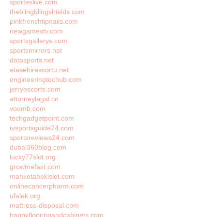
sporteslive.com
theblingblingshields.com
pinkfrenchtipnails.com
newgamestv.com
sportsgallerys.com
sportsmirrors.net
datasports.net
atasehirescortu.net
engineeringtechub.com
jerryescorts.com
attorneylegal.co
voomb.com
techgadgetpoint.com
tvsportsguide24.com
sportsreviews24.com
dubai360blog.com
lucky77slot.org
growmefast.com
mahkotahokislot.com
onlinecancerpharm.com
ufalek.org
mattress-disposal.com
happyflooringandcabinets.com