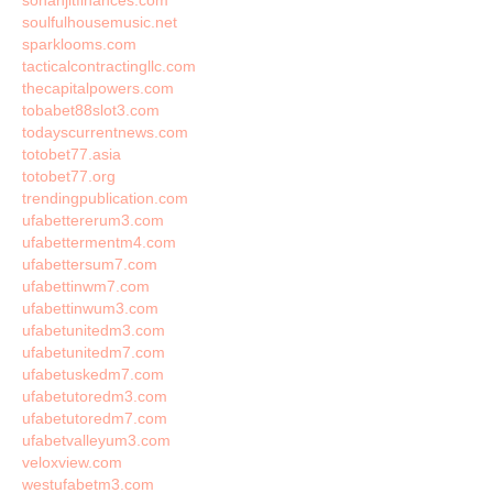
sohanjitfinances.com
soulfulhousemusic.net
sparklooms.com
tacticalcontractingllc.com
thecapitalpowers.com
tobabet88slot3.com
todayscurrentnews.com
totobet77.asia
totobet77.org
trendingpublication.com
ufabettererum3.com
ufabettermentm4.com
ufabettersum7.com
ufabettinwm7.com
ufabettinwum3.com
ufabetunitedm3.com
ufabetunitedm7.com
ufabetuskedm7.com
ufabetutoredm3.com
ufabetutoredm7.com
ufabetvalleyum3.com
veloxview.com
westufabetm3.com