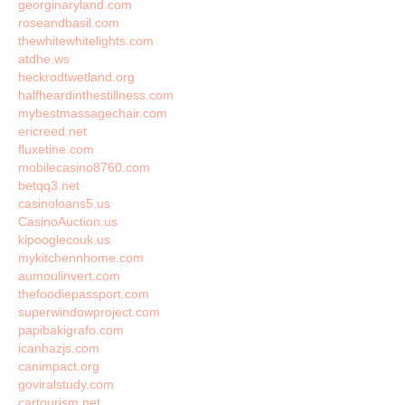
georginaryland.com
roseandbasil.com
thewhitewhitelights.com
atdhe.ws
heckrodtwetland.org
halfheardinthestillness.com
mybestmassagechair.com
ericreed.net
fluxetine.com
mobilecasino8760.com
betqq3.net
casinoloans5.us
CasinoAuction.us
kipooglecouk.us
mykitchennhome.com
aumoulinvert.com
thefoodiepassport.com
superwindowproject.com
papibakigrafo.com
icanhazjs.com
canimpact.org
goviralstudy.com
cartourism.net