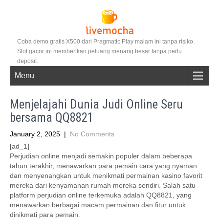
Coba demo gratis X500 dari Pragmatic Play malam ini tanpa risiko.
Slot gacor ini memberikan peluang menang besar tanpa perlu
deposit.
Menu
Menjelajahi Dunia Judi Online Seru
bersama QQ8821
January 2, 2025
|
No Comments
[ad_1]
Perjudian online menjadi semakin populer dalam beberapa
tahun terakhir, menawarkan para pemain cara yang nyaman
dan menyenangkan untuk menikmati permainan kasino favorit
mereka dari kenyamanan rumah mereka sendiri. Salah satu
platform perjudian online terkemuka adalah QQ8821, yang
menawarkan berbagai macam permainan dan fitur untuk
dinikmati para pemain.