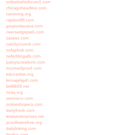
onlinebahisforum1.com
chicagoheadline.com
camming.org
rajalion88.com
goupuntacana.com
riversedgepark.com
zaseez.com
catchycrunch.com
nofaphub.com
nefertitingalls.com
patsyscreations.com
income4proof.com
educaritas.org
lensajelajah.com
betflik09.net
ncaq.org
xenmicro.com
onlineshopera.com
dartyfresh.com
lewisenterprises.net
pcsoftwarefree.org
dailylinking.com
dnafyx.com