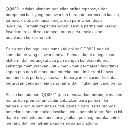
QQ8821 adalah platform perjudian online tepercaya dan
bereputasi baik yang menawarkan beragam permainan kasino,
termasuk slot, permainan meja, dan permainan dealer
langsung. Pemain dapat menikmati semua permainan kasino
favorit mereka di satu tempat, tanpa perlu melakukan
perjalanan ke kasino fisik.
Salah satu keunggulan utama judi online QQ8821 adalah
kemudahan yang ditawarkannya. Pemain dapat mengakses
platform dari perangkat apa pun dengan koneksi internet,
sehingga memudahkan untuk menikmati permainan favoritnya
kapan pun dan di mana pun mereka mau. Ini berarti bahwa
pemain tidak perlu lagi khawatir bepergian ke kasino fisik atau
berurusan dengan meja yang ramai dan lingkungan yang bising.
Selain kemudahan, QQ8821 juga menawarkan berbagai macam
bonus dan promosi untuk dimanfaatkan para pemain. Ini
termasuk bonus sambutan untuk pemain baru, serta promosi
berkelanjutan dan hadiah loyalitas untuk pemain lama. Bonus ini
dapat membantu pemain meningkatkan peluang mereka untuk
menang dan memaksimalkan kenikmatan platform.