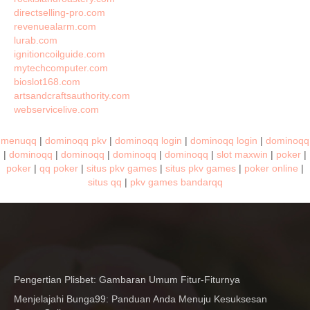
directselling-pro.com
revenuealarm.com
lurab.com
ignitioncoilguide.com
mytechcomputer.com
bioslot168.com
artsandcraftsauthority.com
webservicelive.com
menuqq
|
dominoqq pkv
|
dominoqq login
|
dominoqq login
|
dominoqq
|
dominoqq
|
dominoqq
|
dominoqq
|
dominoqq
|
slot maxwin
|
poker
|
poker
|
qq poker
|
situs pkv games
|
situs pkv games
|
poker online
|
situs qq
|
pkv games bandarqq
Pengertian Plisbet: Gambaran Umum Fitur-Fiturnya
Menjelajahi Bunga99: Panduan Anda Menuju Kesuksesan