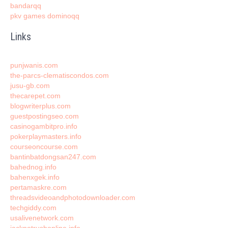
bandarqq
pkv games dominoqq
Links
punjwanis.com
the-parcs-clematiscondos.com
jusu-gb.com
thecarepet.com
blogwriterplus.com
guestpostingseo.com
casinogambitpro.info
pokerplaymasters.info
courseoncourse.com
bantinbatdongsan247.com
bahednog.info
bahenxgek.info
pertamaskre.com
threadsvideoandphotodownloader.com
techgiddy.com
usalivenetwork.com