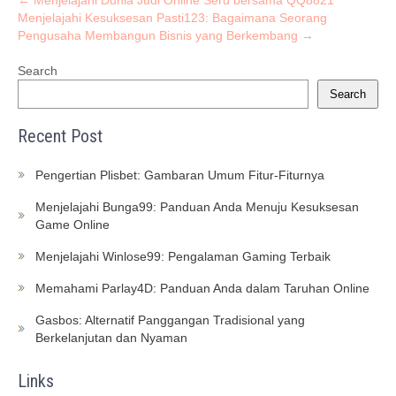
Post
←
Menjelajahi Dunia Judi Online Seru bersama QQ8821
Menjelajahi Kesuksesan Pasti123: Bagaimana Seorang
navigation
Pengusaha Membangun Bisnis yang Berkembang
→
Search
Search
Recent Post
Pengertian Plisbet: Gambaran Umum Fitur-Fiturnya
Menjelajahi Bunga99: Panduan Anda Menuju Kesuksesan
Game Online
Menjelajahi Winlose99: Pengalaman Gaming Terbaik
Memahami Parlay4D: Panduan Anda dalam Taruhan Online
Gasbos: Alternatif Panggangan Tradisional yang
Berkelanjutan dan Nyaman
Links