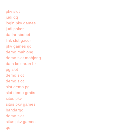
pkv slot
judi qq
login pkv games
judi poker
daftar sbobet
link slot gacor
pkv games qq
demo mahjong
demo slot mahjong
data keluaran hk
pg slot
demo slot
demo slot
slot demo pg
slot demo gratis
situs pkv
situs pkv games
bandarqq
demo slot
situs pkv games
qq