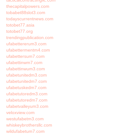
tacticalcontractingllc.com
thecapitalpowers.com
tobabet88slot3.com
todayscurrentnews.com
totobet77.asia
totobet77.org
trendingpublication.com
ufabettererum3.com
ufabettermentm4.com
ufabettersum7.com
ufabettinwm7.com
ufabettinwum3.com
ufabetunitedm3.com
ufabetunitedm7.com
ufabetuskedm7.com
ufabetutoredm3.com
ufabetutoredm7.com
ufabetvalleyum3.com
veloxview.com
westufabetm3.com
whiskeybrothersllc.com
wildufabetum7.com