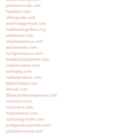
youlearncode.com
fxyatirim.com
abbuguide.com
technologyresult.com
webhostingoffers.org
whatszow.com
ehomeamerca.com
techintendo.com
techgreenpure.com
bestdropshipstore.com
cartelreviews.com
surfsway.com
nailartproduct.com
digitactseed.com
lvlcraft.com
90secondmoneyloans.com
xenmicro.com
rodrovers.com
tripssolution.com
satta-king-india.com
yukigassencanada.com
articlehorizone.com