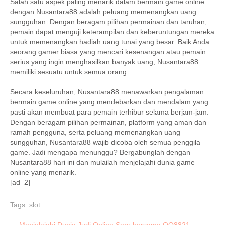
Salah satu aspek paling menarik dalam bermain game online
dengan Nusantara88 adalah peluang memenangkan uang
sungguhan. Dengan beragam pilihan permainan dan taruhan,
pemain dapat menguji keterampilan dan keberuntungan mereka
untuk memenangkan hadiah uang tunai yang besar. Baik Anda
seorang gamer biasa yang mencari kesenangan atau pemain
serius yang ingin menghasilkan banyak uang, Nusantara88
memiliki sesuatu untuk semua orang.
Secara keseluruhan, Nusantara88 menawarkan pengalaman
bermain game online yang mendebarkan dan mendalam yang
pasti akan membuat para pemain terhibur selama berjam-jam.
Dengan beragam pilihan permainan, platform yang aman dan
ramah pengguna, serta peluang memenangkan uang
sungguhan, Nusantara88 wajib dicoba oleh semua penggila
game. Jadi mengapa menunggu? Bergabunglah dengan
Nusantara88 hari ini dan mulailah menjelajahi dunia game
online yang menarik.
[ad_2]
Tags:
slot