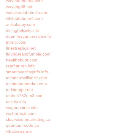
waveufabetm4.com
wayang88.net
websiteufabetm4.com
whiteufabetm4.com
anikalappy.com
dininghelsinki.info
duanfrescariverside.info
etilerx.com
finestreplica.net
flounderandfumble.com
healthohunt.com
retefuturah.info
smartinvestinginfo.info
technewsalliance.com
technonetmarket.com
tedstanger.net
ufabett732um3.com
uskola.info
wagonpaints.info
waitfornext.com
clearvisionmarketing.co
quantum-code.co
whatnews.me